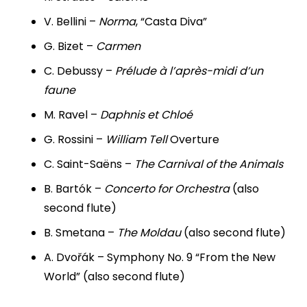
V. Bellini –
Norma
, “Casta Diva”
G. Bizet –
Carmen
C. Debussy –
Prélude à l’après-midi d’un
faune
M. Ravel –
Daphnis et Chloé
G. Rossini –
William Tell
Overture
C. Saint-Saëns –
The Carnival of the Animals
B. Bartók –
Concerto for Orchestra
(also
second flute)
B. Smetana –
The Moldau
(also second flute)
A. Dvořák – Symphony No. 9 “From the New
World” (also second flute)