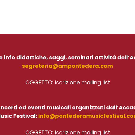
le info didattiche, saggi, seminari attività dell
segreteria@ampontedera.com
OGGETTO: iscrizione mailing list
concerti ed eventi musicali organizzati dall’Ac
usic Festival:
info@pontederamusicfestival.c
OGGETTO: iscrizione mailing list