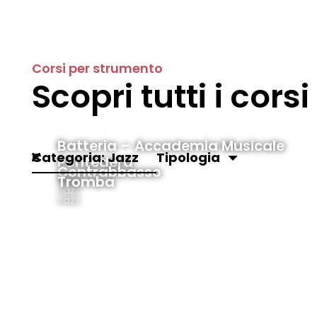
Corsi per strumento
Scopri tutti i cors
Batteria – Accademia Musicale
Categoria
Jazz
Tipologia
Pontedera
Contrabbasso
Tromba
Jazz
Jazz
Jazz