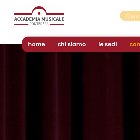
home
chi siamo
le sedi
cor