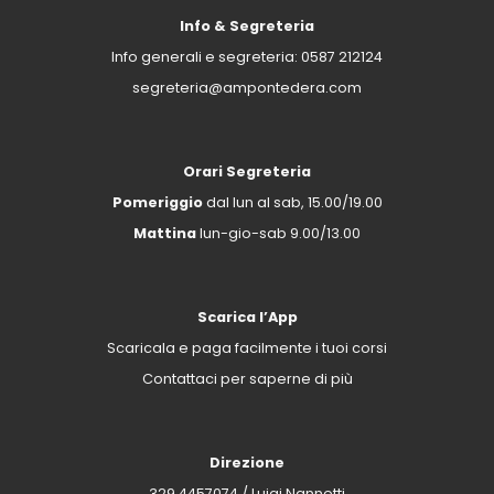
Info & Segreteria
Info generali e segreteria:
0587 212124
segreteria@ampontedera.com
Orari Segreteria
Pomeriggio
dal lun al sab, 15.00/19.00
Mattina
lun-gio-sab 9.00/13.00
Scarica l’App
Scaricala e paga facilmente i tuoi corsi
Contattaci per saperne di più
Direzione
329 4457074
/ Luigi Nannetti