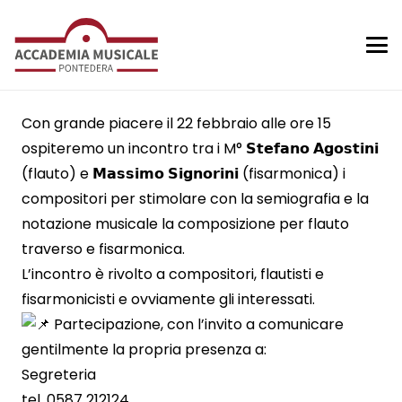
Con grande piacere il 22 febbraio alle ore 15
ospiteremo un incontro tra i M° 𝗦𝘁𝗲𝗳𝗮𝗻𝗼 𝗔𝗴𝗼𝘀𝘁𝗶𝗻𝗶
(flauto) e 𝗠𝗮𝘀𝘀𝗶𝗺𝗼 𝗦𝗶𝗴𝗻𝗼𝗿𝗶𝗻𝗶 (fisarmonica) i
compositori per stimolare con la semiografia e la
notazione musicale la composizione per flauto
traverso e fisarmonica.
L’incontro è rivolto a compositori, flautisti e
fisarmonicisti e ovviamente gli interessati.
Partecipazione, con l’invito a comunicare
gentilmente la propria presenza a:
Segreteria
tel. 0587 212124