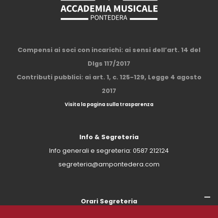
Compensi ai soci con incarichi: ai sensi dell’art. 14 del
Dlgs 117/2017
Contributi pubblici: ai art. 1, c. 125-129, Legge 4 agosto
2017
Visita la pagina sulla trasparenza
Info & Segreteria
Info generali e segreteria:
0587 212124
segreteria@ampontedera.com
Orari Segreteria
Pomeriggio
dal lun al sab, 15.00/19.00