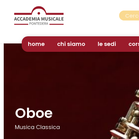
home
chi siamo
le sedi
cor
Oboe
Musica Classica