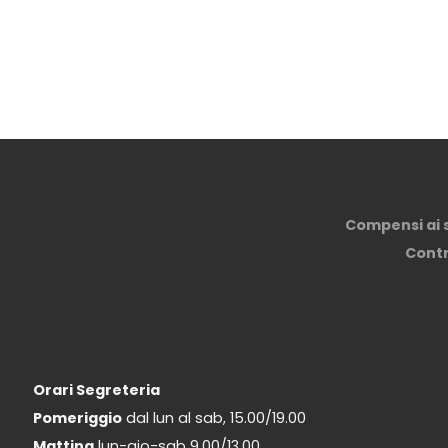
Compensi ai so
Contri
Orari Segreteria
Pomeriggio
dal lun al sab, 15.00/19.00
Mattina
lun-gio-sab 9.00/13.00