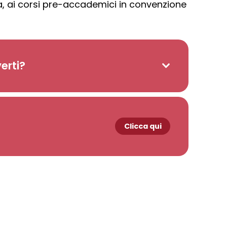
, ai corsi
pre-accademici
in convenzione
erti?
Clicca qui