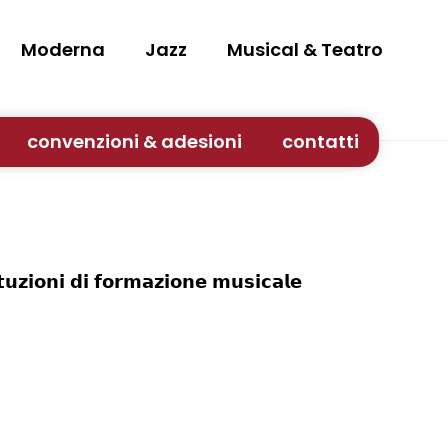
Moderna
Jazz
Musical & Teatro
convenzioni & adesioni
contatti
 𝗱𝗶 𝗳𝗼𝗿𝗺𝗮𝘇𝗶𝗼𝗻𝗲 𝗺𝘂𝘀𝗶𝗰𝗮𝗹𝗲