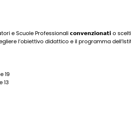
cuole Professionali 𝗰𝗼𝗻𝘃𝗲𝗻𝘇𝗶𝗼𝗻𝗮𝘁𝗶 o scelti 
𝘁𝗼 per scegliere l’obiettivo didattico e il programma dell
e 19
e 13