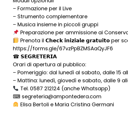
Moduli opzionali
– Formazione per il Live
– Strumento complementare
– Musica insieme in piccoli gruppi
Preparazione per ammissione ai Conservatori e S
Prenota il 𝗖𝗵𝗲𝗰𝗸 𝗶𝗻𝗶𝘇𝗶𝗮𝗹𝗲 𝗴𝗿𝗮𝘁𝘂𝗶
https://forms.gle/67vzPpBZMSAaQyJF6
☎ 𝗦𝗘𝗚𝗥𝗘𝗧𝗘𝗥𝗜𝗔
Orari di apertura al pubblico:
– Pomeriggio: dal lunedì al sabato, dalle 15 all
– Mattina: lunedì, giovedì e sabato, dalle 9 all
Tel. 0587 212124 (anche Whatsapp)
⌨ segreteria@ampontedera.com
Elisa Bertoli e Maria Cristina Germani