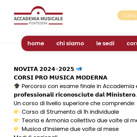
home
chi siamo
le sedi
cor
𝗡𝗢𝗩𝗜𝗧𝗔̀ 𝟮𝟬𝟮𝟰-𝟮𝟬𝟮𝟱
𝗖𝗢𝗥𝗦𝗜 𝗣𝗥𝗢 𝗠𝗨𝗦𝗜𝗖𝗔 𝗠𝗢𝗗𝗘𝗥𝗡𝗔
Percorso con esame finale in Accademia e Certificazion
𝗽𝗿𝗼𝗳𝗲𝘀𝘀𝗶𝗼𝗻𝗮𝗹𝗶 𝗿𝗶𝗰𝗼𝗻𝗼𝘀𝗰𝗶𝘂𝘁𝗲 𝗱𝗮𝗹 𝗠𝗶𝗻𝗶𝘀𝘁𝗲𝗿𝗼.
Un corso di livello superiore che comprende:
Corso di Strumento di 1h individuale
Teoria e Armonia collettivo due volte al 
Musica d’insieme due volte al mese