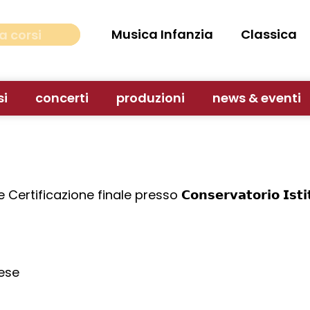
Musica Infanzia
Classica
si
concerti
produzioni
news & eventi
e finale presso 𝗖𝗼𝗻𝘀𝗲𝗿𝘃𝗮𝘁𝗼𝗿𝗶𝗼 𝗜𝘀𝘁𝗶𝘁𝘂𝘇𝗶𝗼𝗻
mese