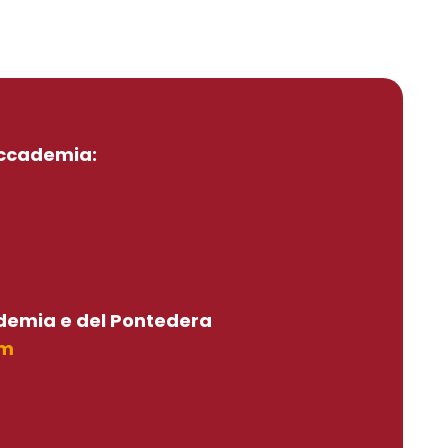
’Accademia:
cademia e del Pontedera
om